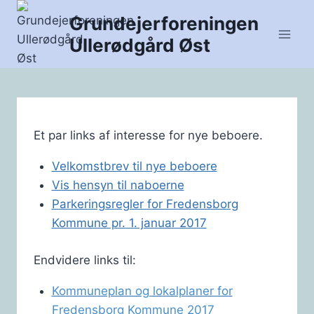
Fortsæt
Grundejerforeningen
til
Ullerødgård Øst
indhold
Et par links af interesse for nye beboere.
Velkomstbrev til nye beboere
Vis hensyn til naboerne
Parkeringsregler for Fredensborg
Kommune pr. 1. januar 2017
Endvidere links til:
Kommuneplan og lokalplaner for
Fredensborg Kommune 2017