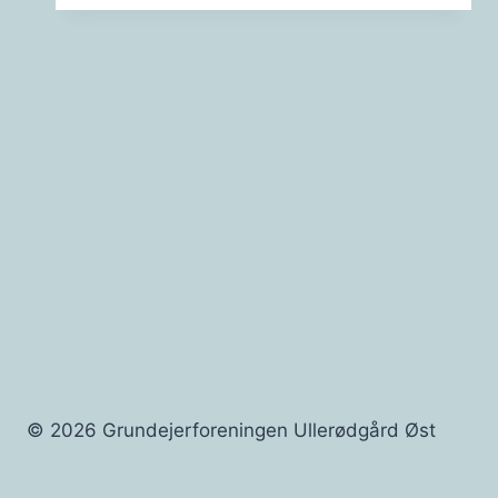
til
dine
naboer
© 2026 Grundejerforeningen Ullerødgård Øst