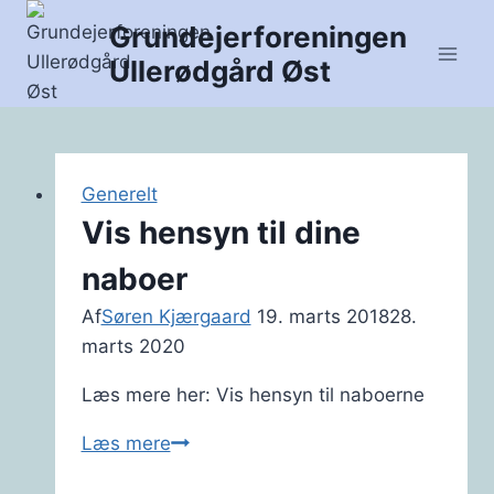
Fortsæt
Grundejerforeningen
til
Ullerødgård Øst
indhold
Generelt
Vis hensyn til dine
naboer
Af
Søren Kjærgaard
19. marts 2018
28.
marts 2020
Læs mere her: Vis hensyn til naboerne
Vis
Læs mere
hensyn