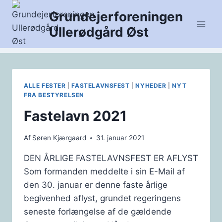
Fortsæt
Grundejerforeningen
til
Ullerødgård Øst
indhold
ALLE FESTER
|
FASTELAVNSFEST
|
NYHEDER
|
NYT
FRA BESTYRELSEN
Fastelavn 2021
Af
Søren Kjærgaard
31. januar 2021
DEN ÅRLIGE FASTELAVNSFEST ER AFLYST
Som formanden meddelte i sin E-Mail af
den 30. januar er denne faste årlige
begivenhed aflyst, grundet regeringens
seneste forlængelse af de gældende