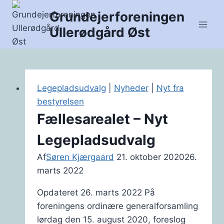
Fortsæt
Grundejerforeningen
til
Ullerødgård Øst
indhold
Legepladsudvalg
|
Nyheder
|
Nyt fra
bestyrelsen
Fællesarealet – Nyt
Legepladsudvalg
Af
Søren Kjærgaard
21. oktober 2020
26.
marts 2022
Opdateret 26. marts 2022 På
foreningens ordinære generalforsamling
lørdag den 15. august 2020, foreslog