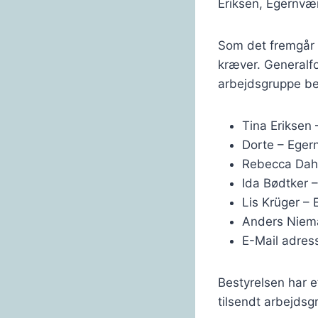
Eriksen, Egernvæ
Som det fremgår af
kræver. Generalf
arbejdsgruppe be
Tina Eriksen
Dorte – Eger
Rebecca Dah
Ida Bødtker 
Lis Krüger –
Anders Niem
E-Mail adres
Bestyrelsen har 
tilsendt arbejds