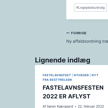
Indlæg-
#
Legepladsudvalg
tags:
Indlægsnavi
FORRIGE
Ny affaldsordning træ
Lignende indlæg
FASTELAVNSFEST
|
NYHEDER
|
NYT
FRA BESTYRELSEN
FASTELAVNSFESTEN
2022 ER AFLYST
Af
Søren Kjærgaard
22. februar 2022