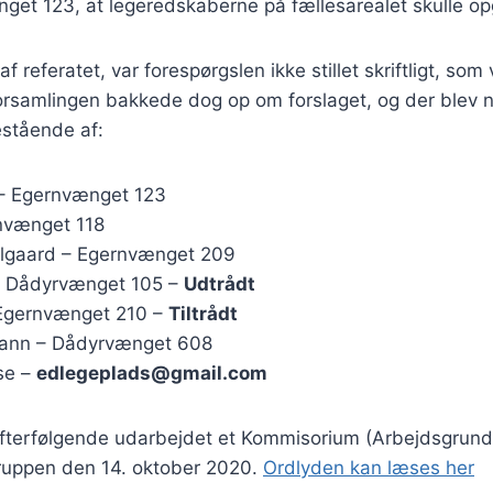
nget 123, at legeredskaberne på fællesarealet skulle o
 referatet, var forespørgslen ikke stillet skriftligt, so
orsamlingen bakkede dog op om forslaget, og der blev 
stående af:
 – Egernvænget 123
nvænget 118
lgaard – Egernvænget 209
– Dådyrvænget 105 –
Udtrådt
 Egernvænget 210 –
Tiltrådt
ann – Dådyrvænget 608
se –
edlegeplads@gmail.com
efterfølgende udarbejdet et Kommisorium (Arbejdsgrund
gruppen den 14. oktober 2020.
Ordlyden kan læses her