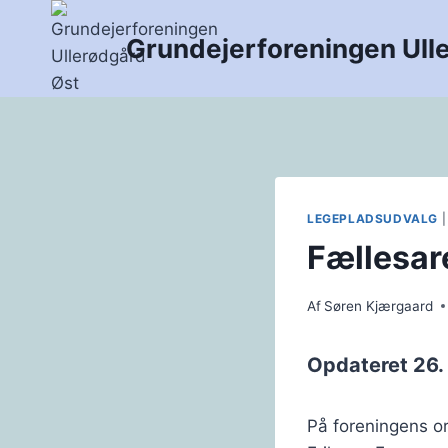
Fortsæt
til
Grundejerforeningen Ull
indhold
LEGEPLADSUDVALG
Fællesar
Af
Søren Kjærgaard
Opdateret 26.
På foreningens o