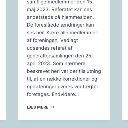
samtlige medlemmer den 15.
maj 2023. Referatet kan ses
andetsteds på hjemmesiden.
De foreslåede ændringer kan
ses her: Kære alle medlemmer
af foreningen, Vedlagt
udsendes referat af
generalforsamlingen den 25.
april 2023. Som nærmere
beskrevet heri var der tilslutning
til, at en række korrektioner og
opdateringer i vores vedtægter
foretages. Endvidere…
INDKALDELSE
LÆS MERE
TIL
EKSTRAORDINÆR
GENERALFORSAMLING