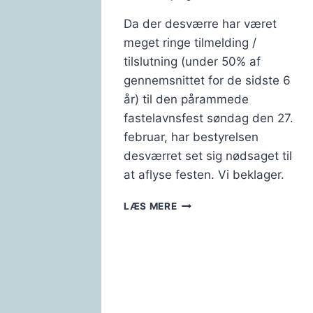
Da der desværre har været
meget ringe tilmelding /
tilslutning (under 50% af
gennemsnittet for de sidste 6
år) til den pårammede
fastelavnsfest søndag den 27.
februar, har bestyrelsen
desværret set sig nødsaget til
at aflyse festen. Vi beklager.
FASTELAVNSFESTEN
LÆS MERE
2022
ER
AFLYST