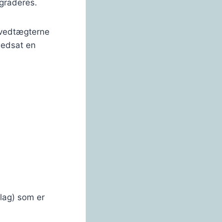
pgraderes.
m vedtægterne
nedsat en
lag) som er