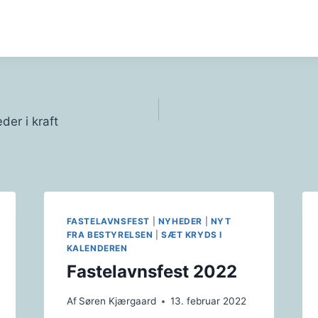
gation
der i kraft
FASTELAVNSFEST
|
NYHEDER
|
NYT
FRA BESTYRELSEN
|
SÆT KRYDS I
KALENDEREN
Fastelavnsfest 2022
Af
Søren Kjærgaard
13. februar 2022