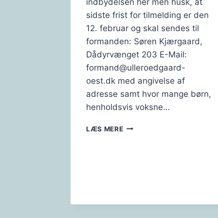
indbydelsen her men husk, at
sidste frist for tilmelding er den
12. februar og skal sendes til
formanden: Søren Kjærgaard,
Dådyrvænget 203 E-Mail:
formand@ulleroedgaard-
oest.dk med angivelse af
adresse samt hvor mange børn,
henholdsvis voksne…
FASTELAVNSFEST
LÆS MERE
–
2023