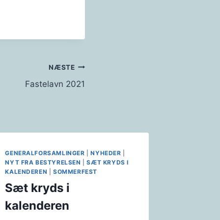
NÆSTE
Fastelavn 2021
GENERALFORSAMLINGER
|
NYHEDER
|
NYT FRA BESTYRELSEN
|
SÆT KRYDS I
KALENDEREN
|
SOMMERFEST
Sæt kryds i
kalenderen