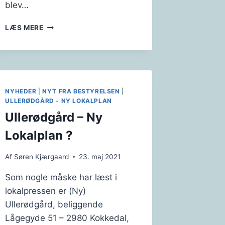
blev…
SÆT
LÆS MERE
KRYDS
I
KALENDEREN
NYHEDER
|
NYT FRA BESTYRELSEN
|
ULLERØDGÅRD - NY LOKALPLAN
Ullerødgård – Ny
Lokalplan ?
Af
Søren Kjærgaard
23. maj 2021
Som nogle måske har læst i
lokalpressen er (Ny)
Ullerødgård, beliggende
Lågegyde 51 – 2980 Kokkedal,