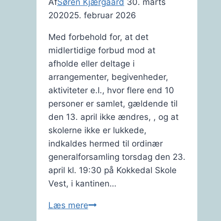
Af
Søren Kjærgaard
30. marts
2020
25. februar 2026
Med forbehold for, at det
midlertidige forbud mod at
afholde eller deltage i
arrangementer, begivenheder,
aktiviteter e.l., hvor flere end 10
personer er samlet, gældende til
den 13. april ikke ændres, , og at
skolerne ikke er lukkede,
indkaldes hermed til ordinær
generalforsamling torsdag den 23.
april kl. 19:30 på Kokkedal Skole
Vest, i kantinen…
Indkaldelse
Læs mere
til