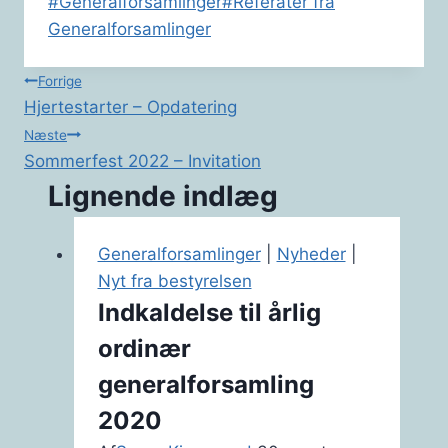
Indlæg-
#
Generalforsamlinger
#
Referater fra
tags:
Generalforsamlinger
Indlægsnavigation
Forrige
Hjertestarter – Opdatering
Næste
Sommerfest 2022 – Invitation
Lignende indlæg
Generalforsamlinger
|
Nyheder
|
Nyt fra bestyrelsen
Indkaldelse til årlig
ordinær
generalforsamling
2020