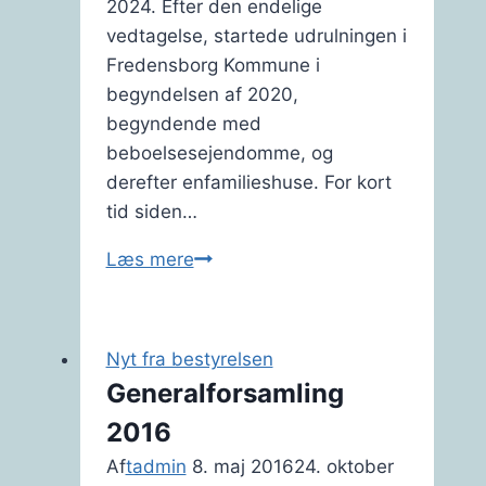
2024. Efter den endelige
vedtagelse, startede udrulningen i
Fredensborg Kommune i
begyndelsen af 2020,
begyndende med
beboelsesejendomme, og
derefter enfamilieshuse. For kort
tid siden…
Ny
Læs mere
affaldsordning
træder
i
Nyt fra bestyrelsen
kraft
Generalforsamling
2016
Af
tadmin
8. maj 2016
24. oktober