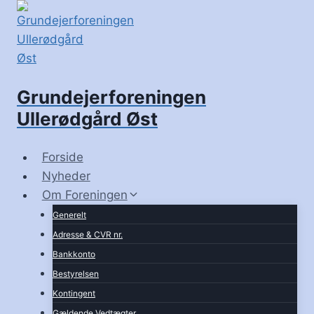
Fortsæt
til
indhold
Grundejerforeningen
Ullerødgård Øst
Forside
Nyheder
Om Foreningen
Generelt
Adresse & CVR nr.
Bankkonto
Bestyrelsen
Kontingent
Gældende Vedtægter