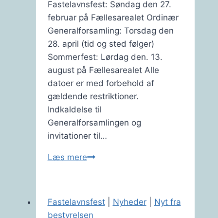
Fastelavnsfest: Søndag den 27.
februar på Fællesarealet Ordinær
Generalforsamling: Torsdag den
28. april (tid og sted følger)
Sommerfest: Lørdag den. 13.
august på Fællesarealet Alle
datoer er med forbehold af
gældende restriktioner.
Indkaldelse til
Generalforsamlingen og
invitationer til…
Sæt
Læs mere
kryds
i
kalenderen
Fastelavnsfest
|
Nyheder
|
Nyt fra
2022
bestyrelsen