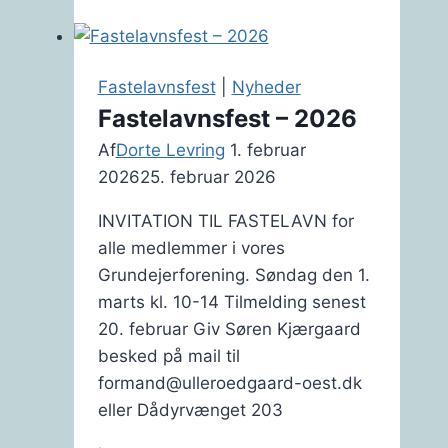
årlig
ordinær
generalforsamling
Fastelavnsfest
|
Nyheder
2020
Fastelavnsfest – 2026
Af
Dorte Levring
1. februar
2026
25. februar 2026
INVITATION TIL FASTELAVN for
alle medlemmer i vores
Grundejerforening. Søndag den 1.
marts kl. 10-14 Tilmelding senest
20. februar Giv Søren Kjærgaard
besked på mail til
formand@ulleroedgaard-oest.dk
eller Dådyrvænget 203