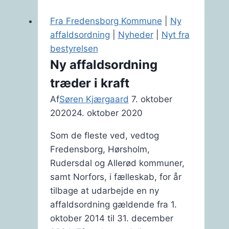
ER
AFLYST
Fra Fredensborg Kommune
|
Ny
affaldsordning
|
Nyheder
|
Nyt fra
bestyrelsen
Ny affaldsordning
træder i kraft
Af
Søren Kjærgaard
7. oktober
2020
24. oktober 2020
Som de fleste ved, vedtog
Fredensborg, Hørsholm,
Rudersdal og Allerød kommuner,
samt Norfors, i fælleskab, for år
tilbage at udarbejde en ny
affaldsordning gældende fra 1.
oktober 2014 til 31. december