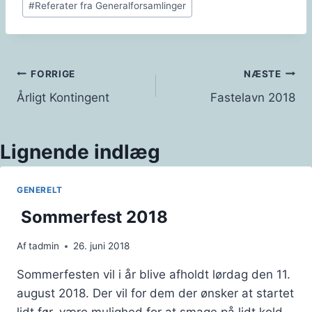
#
Referater fra Generalforsamlinger
tags:
Indlægsnavigation
FORRIGE
NÆSTE
Årligt Kontingent
Fastelavn 2018
Lignende indlæg
GENERELT
Sommerfest 2018
Af
tadmin
26. juni 2018
Sommerfesten vil i år blive afholdt lørdag den 11.
august 2018. Der vil for dem der ønsker at startet