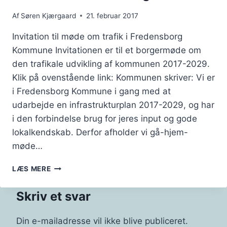
Af
Søren Kjærgaard
21. februar 2017
Invitation til møde om trafik i Fredensborg
Kommune Invitationen er til et borgermøde om
den trafikale udvikling af kommunen 2017-2029.
Klik på ovenstående link: Kommunen skriver: Vi er
i Fredensborg Kommune i gang med at
udarbejde en infrastrukturplan 2017-2029, og har
i den forbindelse brug for jeres input og gode
lokalkendskab. Derfor afholder vi gå-hjem-
møde…
INVITATION
LÆS MERE
TIL
GÅ-
Skriv et svar
HJEM-
MØDE
OM
Din e-mailadresse vil ikke blive publiceret.