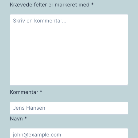
TRAFIKKEN
Krævede felter er markeret med
*
I
FREDENSBORG
KOMMUNE
Kommentar
*
Navn
*