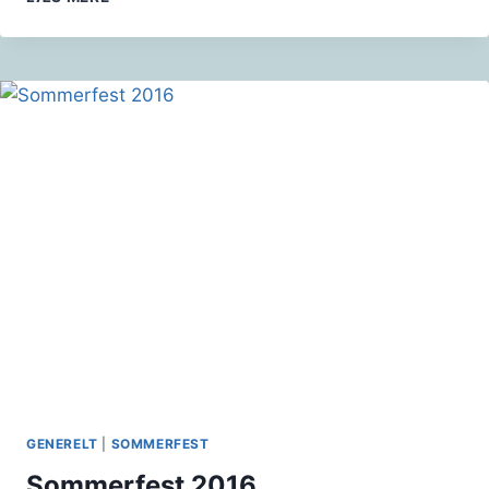
FRA
INFRASTRUKTUR-
OG
TEKNIKUDVALGET
-03.03.2020
(NY
AFFALDSORDNING)
GENERELT
|
SOMMERFEST
Sommerfest 2016