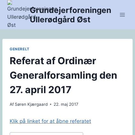
Fortsæt
Grundejerforeningen
til
Ullerødgård Øst
indhold
GENERELT
Referat af Ordinær
Generalforsamling den
27. april 2017
Af
Søren Kjærgaard
22. maj 2017
Klik på linket for at åbne referatet
Indlæg-