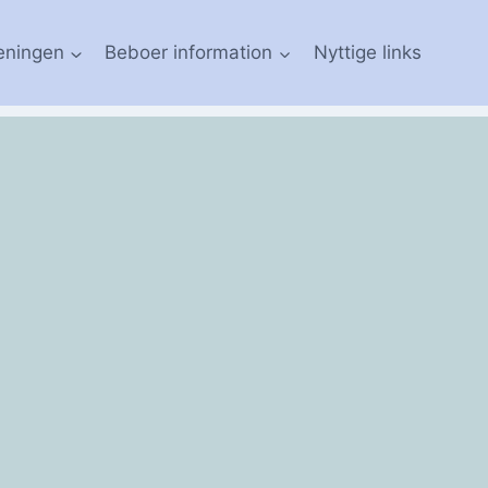
eningen
Beboer information
Nyttige links