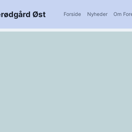
erødgård Øst
Forside
Nyheder
Om For