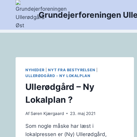
Fortsæt
til
Grundejerforeningen Ull
indhold
NYHEDER
|
NYT FRA BESTYRELSEN
|
ULLERØDGÅRD - NY LOKALPLAN
Ullerødgård – Ny
Lokalplan ?
Af
Søren Kjærgaard
23. maj 2021
Som nogle måske har læst i
lokalpressen er (Ny) Ullerødgård,